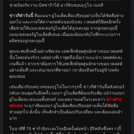
ช่วยป้องกันวาน-บิสซาก้าได้ มาร์ตินชอบบรูโน เนลลี
ข่าวกีฬาวันนี้
ทีมแมนฯ ยูไนเต็ดเสียเปรียบอย่างเห็นได้ชัดคือห่าง
ออกไป และภายใต้ความกดดันของนักเตะ เวคอสต์ก็มีผลอีกครั้ง
เพื่อช่วยให้แมนเชสเตอร์ยูไนเต็ดได้ลูกเตะมุม จากลูกเตะมุมนี้
แมนเชสเตอร์ยูไนเต็ดตีเสมอ เมื่อมองย้อนกลับไปที่กระบวนการ
ผลิตของลูกเตะมุมนี้
คุณจะพบสิ่งหนึ่งอย่างชัดเจน เอฟเฟ็กต์จุดศูนย์กลางของเวคอสต์
นั้นโดดเด่นจริงๆ แต่อย่างที่เราพูดถึงเมื่อเราแนะนำเวคอสต์และ
เกมที่แล้ว หากเขาต้องการใช้เอฟเฟ็กต์จุดศูนย์กลางของเวคอสต์
อย่างเต็มที่ และเล่นเกมรุกที่ตามมา เขาต้องมีจุดรับอยู่ข้างหลัง
คุณเสมอ
เช่นเดียวกับบทบาทของบรูโน่ในการรุกนี้ ข่าวกีฬาวันนี้หลังสกอร์
กลับมาสมดุลกันอีกครั้ง แมนฯ ยูไนเต็ดที่ต้องปรับเพิ่ม แม้ว่าแมนฯ
ยูไนเต็ดจะเล่นเองทั้งสกอร์ และผลงานแต่ในระยะยาว
ข่าวสาร
ฟุตบอล
ระบุว่าทีมแมนฯ ยูไนเต็ดเสียเปรียบอย่างเห็นได้ชัดคือ
ห่างออกไป ดังนั้น เท็นฮักจำเป็นต้องปรับเปลี่ยน และต้องแม่นยำ
มาก
ในนาทีที่ 70 ซาก้ายิงระยะไกลอีกครั้งต่อหน้า อีริคสันซึ่งคราวนี้