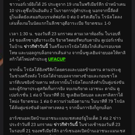
ชาวนอร์เวย์ยิงได้ 25 ประตูจาก 19 เกมในพรีเมียร์ลีก นำหน้าเคน
10 ประตูซึ่งเป็นอันดับ 2 ในรายการผู้ทำประตู นอกจากนี้ลีดส์
ยูไนเต็ดยังเสมอกับเบรนท์ฟอร์ด 0 ต่อ 0 คริสเตียโน โรนัลโดลง
เล่นทั้งเกมในนัดแรกในลีกซาอุดีอาระเบีย ริยาดชนะ 1-0
เวลา 1:30 น. ของวันที่ 23 มกราคม ตามเวลาท้องถิ่น ในรอบที่
14 ของลีกซาอุดีอาระเบีย ริยาดวิคตอรี่พบกับดามัน คูเปอร์เรชั่น
ในบ้าน
ข่าวกีฬาวันนี้
ในครึ่งแรกโรนัลโด้ยิงใกล้เส้นกรอบเขต
โทษ และบอลถูกบล็อกจากเส้นล่าง จากนั้นซูเลฮิมจ่ายบอลให้ทาลิ
สก้าได้โหม่งทำประตู
UFACUP
จากนั้น โรนัลโด้ยิงฟรีคิกโดยตรงและบอลข้ามคาน คานประตู
ในช่วงครึ่งหลัง โรนัลโด้จ่ายบอลจากทางซ้ายและกอนซาโล
มาร์ติเนซยิงข้ามคาน หลังจากนั้นโรนัลโดแกล้งทำเป็นคู่แข่งขัน
และผู้รักษาประตูสกัดกั้นการยิง จบเกมริยาด เอาชนะ ดามัน คู
เปอร์เรชั่น 1 ต่อ 0 ในนาทีที่ 31 ซูเลฮิมเปิดบอล และทาลิสกาได้
โหม่ง ริยาดชนะ 1 ต่อ 0 ความร่วมมือดามาน ในนาทีที่ 79 โรนัล
โด้ล้มคู่แข่งขันด้วยท่าทางหลอ ๆ จากนั้นการยิงก็ถูกบล็อก
อาร์เซนอลเปิดบ้านเอาชนะแมนเชสเตอร์ยูไนเต็ด 3 ต่อ 2 ข่าว
ประจำวันที่ 23 มกราคม
ข่าวกีฬาวันนี้
ในช่วงเช้าของวันที่ 23
ในรอบที่ 21 ของพรีเมียร์ลีก อาร์เซนอลเปิดบ้านเอาชนะแมนเชส