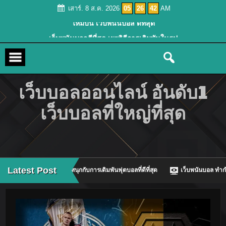
Skip
เสาร์. 8 ส.ค. 2026
05
26
43
AM
to
เว็บไซต์แทงบอล และวิธีการเดิมพันสำหรับมือ
content
ใหม่บน เว็บพนันบอล ดีที่สุด
เว็บพนันบอลดีที่สุด เผยวิธีการเดิมพันในรูป
แบบแฮนดิแคปบน เว็บแทงบอล
เว็บแทงบอลวันนี้ และเคล็ดลับเกี่ยวกับการเดิม
เ
ว
บ
บ
อ
ล
อ
อ
น
ไ
ล
น
อ
น
ด
บ
1
พันบน เว็บพนันบอล ดีที่สุด
เดิมพันฟุตบอล ผลรวมสามทางคืออะไรบน เว็บ
เ
ว
บ
บ
อ
ล
ท
ใ
ห
ญ
ท
ส
ด
พนันบอล ถูกกฎหมาย
Latest Post
ม่ผ่านเอเย่นต์ สนุกกับการเดิมพันฟุตบอลที่ดีที่สุด
เว็บพนันบอล ทำกำไรง่ายๆ ผ่