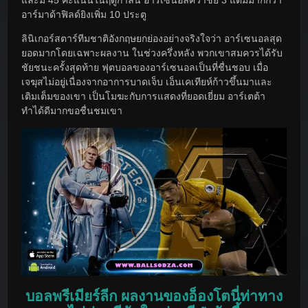
และมี 45 คะแนนในฤดูกาลนี้ อาร์เซน่อลคว้าชัย 3 แต้มมากกว่า
อาร์มาด้าฟิลด์ยิงเพิ่ม 10 ประตู
ลินิเกอร์สตาร์ทีมชาติอังกฤษยกย่องอย่างจริงใจว่า อาร์เซนอลสุด
ยอดมากโดยเฉพาะผลงาน ในช่วงครึ่งหลัง พวกเขาสมควรได้รับ
ชัยชนะครั้งสุดท้าย ฟุตบอลของอาร์เซนอลเป็นที่ชื่นชอบ เมื่อ
เจฆุสไม่อยู่เนื่องจากอาการบาดเจ็บ เอ็นเคเทียห์ก้าวขึ้นมาและ
เติมเต็มของเขา เป็นโมฆะกับการแสดงที่ยอดเยี่ยม อาร์เตต้า
ทำได้ดีมากขอชื่นชมเขา
บอลพรีเมียร์ลีก ผลงานของอ็องโตนี่ท่าทาง