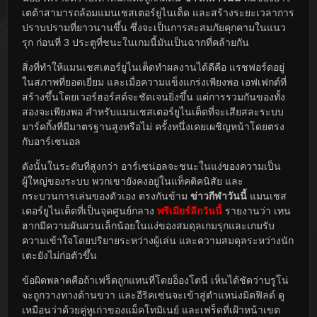
เตต้าสามารถล้อมแมนเชสเตอร์ยูไนเต็ด และสร้างระยะเวลาการ
ปราบปรามที่ยาวนานขึ้น ซึ่งจะเป็นการสะสมภัยคุกคามในแนว
รุก ก่อนที่ 3 ประตูที่ชนะในเกมนี้มันเป็นฉากที่คล้ายกัน
สิ่งที่ทำให้แมนเชสเตอร์ยูไนเต็ดทำผลงานได้ดีคือ แรชฟอร์ดอยู่
ในสภาพที่ยอดเยี่ยม และเมื่อความแข็งแกร่งเพียงพอ เอฟเฟกต์ที่
สร้างขึ้นโดยเวอร์ฮอร์สต์จะชัดเจนยิ่งขึ้น แต่การรวมกันของทั้ง
สองจะเพียงพอ สำหรับแมนเชสเตอร์ยูไนเต็ดที่จะเสียสละระบบ
มาร์คกิ้งที่มีมาตรฐานสูงหรือไม่ ครั้งหนึ่งเคยเผชิญหน้าโดยตรง
กับอาร์เซนอล
ดังนั้นในระดับที่สูงกว่า อาร์เซน่อลจะชนะในแง่ของความเป็น
ผู้ใหญ่ของระบบ พวกเขายังคงอยู่ในแท็คติคนิสัย และ
กระบวนการเล่นของตัวเอง ตรงกันข้าม
ข่าวกีฬาวันนี้
แมนเชส
เตอร์ยูไนเต็ดที่เป็นจุดศูนย์กลาง
พรีเมียร์ลีกวันนี้
รายงานว่า เทน
ฮากมีความผันผวนเล็กน้อยในแง่ของสมดุลเกมรุกและเกมรับ
ความเข้าใจโดยปริยายระหว่างผู้เล่น และความสมดุลระหว่างนัก
เตะยังไม่ก่อตัวขึ้น
ข้อผิดพลาดคือถ้าเฟร็ดถูกแทนที่โดยอ็องโตนี่ เห็นได้ชัดว่าบรูโน่
จะถูกวางทางด้านขวา และอีริคเซ่นจะเข้าสู่ตำแหน่งมิดฟิลด์ ดู
เหมือนว่าด้วยคู่หูเก่าของแม็คโทมิเนย์ และเฟร็ดที่เฝ้าหน้าเขต