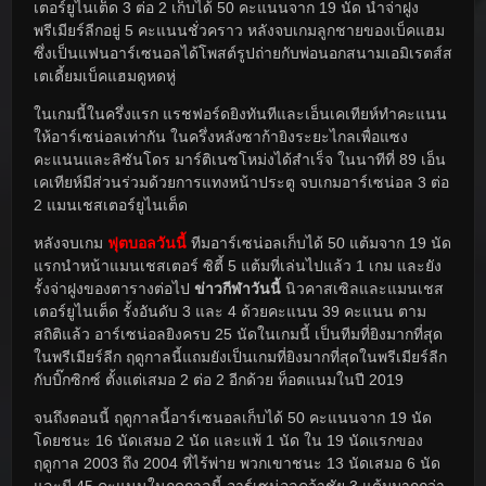
เตอร์ยูไนเต็ด 3 ต่อ 2 เก็บได้ 50 คะแนนจาก 19 นัด นำจ่าฝูง
พรีเมียร์ลีกอยู่ 5 คะแนนชั่วคราว หลังจบเกมลูกชายของเบ็คแฮม
ซึ่งเป็นแฟนอาร์เซนอลได้โพสต์รูปถ่ายกับพ่อนอกสนามเอมิเรตส์ส
เตเดี้ยมเบ็คแฮมดูหดหู่
ในเกมนี้ในครึ่งแรก แรชฟอร์ดยิงทันทีและเอ็นเคเทียห์ทำคะแนน
ให้อาร์เซน่อลเท่ากัน ในครึ่งหลังซาก้ายิงระยะไกลเพื่อแซง
คะแนนและลิซันโดร มาร์ติเนซโหม่งได้สำเร็จ ในนาทีที่ 89 เอ็น
เคเทียห์มีส่วนร่วมด้วยการแทงหน้าประตู จบเกมอาร์เซน่อล 3 ต่อ
2 แมนเชสเตอร์ยูไนเต็ด
หลังจบเกม
ฟุตบอลวันนี้
ทีมอาร์เซน่อลเก็บได้ 50 แต้มจาก 19 นัด
แรกนำหน้าแมนเชสเตอร์ ซิตี้ 5 แต้มที่เล่นไปแล้ว 1 เกม และยัง
รั้งจ่าฝูงของตารางต่อไป
ข่าวกีฬาวันนี้
นิวคาสเซิลและแมนเชส
เตอร์ยูไนเต็ด รั้งอันดับ 3 และ 4 ด้วยคะแนน 39 คะแนน ตาม
สถิติแล้ว อาร์เซน่อลยิงครบ 25 นัดในเกมนี้ เป็นทีมที่ยิงมากที่สุด
ในพรีเมียร์ลีก ฤดูกาลนี้แถมยังเป็นเกมที่ยิงมากที่สุดในพรีเมียร์ลีก
กับบิ๊กซิกซ์ ตั้งแต่เสมอ 2 ต่อ 2 อีกด้วย ท็อตแนมในปี 2019
จนถึงตอนนี้ ฤดูกาลนี้อาร์เซนอลเก็บได้ 50 คะแนนจาก 19 นัด
โดยชนะ 16 นัดเสมอ 2 นัด และแพ้ 1 นัด ใน 19 นัดแรกของ
ฤดูกาล 2003 ถึง 2004 ที่ไร้พ่าย พวกเขาชนะ 13 นัดเสมอ 6 นัด