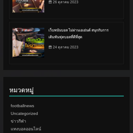
26 ตุลาคม 2023
เว็บพนันบอล ไม่ผ่านเอเย่นต์ สนุกกับการ
เดิมพันฟุตบอลที่ดีที่สุด
24 ตุลาคม 2023
หมวดหมู่
footballnews
Uncategorized
ข่าวกีฬา
แทงบอลออนไลน์