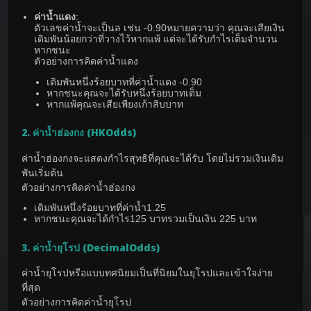
ค่าน้ำแดง
:
ตัวเลขค่าน้ำจะเป็นล เช่น -0.90หมายความว่า คุณจะเสียเงิน
เดิมพันน้อยกว่าที่วางไว้หากแพ้ แต่จะได้รับกำไรเต็มจำนวน
หากชนะ
ตัวอย่างการคิดค่าน้ำแดง
เดิมพันหนึ่งร้อยบาทที่ค่าน้ำแดง -0.90
หากชนะคุณจะได้รับหนึ่งร้อยบาทเต็ม
หากแพ้คุณจะเสียเพียงเก้าสิบบาท
2. ค่าน้ำฮ่องกง (HKOdds)
ค่าน้ำฮ่องกงจะแสดงกำไรสุทธิที่คุณจะได้รับ โดยไม่รวมเงินเดิม
พันเริ่มต้น
ตัวอย่างการคิดค่าน้ำฮ่องกง
เดิมพันหนึ่งร้อยบาทที่ค่าน้ำ1.25
หากชนะคุณจะได้กำไร125 บาทรวมเป็นเงิน 225 บาท
3. ค่าน้ำยุโรป (DecimalOdds)
ค่าน้ำยุโรปหรือแบบทศนิยมเป็นที่นิยมในยุโรปและเข้าใจง่าย
ที่สุด
ตัวอย่างการคิดค่าน้ำยุโรป