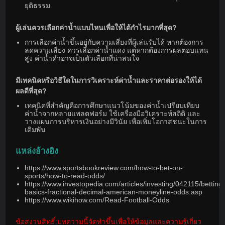
ยุติธรรม
ผู้เล่นควรเลือกค่าน้ำแบบไหนเพื่อให้ได้กำไรมากที่สุด?
การเลือกค่าน้ำขึ้นอยู่กับความเสี่ยงที่ผู้เล่นรับได้ หากต้องการ
ลดความเสี่ยง ควรเลือกค่าน้ำแดง แต่หากต้องการผลตอบแทน
สูง ค่าน้ำดำอาจเป็นตัวเลือกที่น่าสนใจ
มีเทคนิคหรือวิธีใดในการวิเคราะห์ค่าน้ำและราคาต่อรองให้ได้
ผลดีที่สุด?
เทคนิคที่สำคัญคือการศึกษาแนวโน้มของค่าน้ำเปรียบเทียบ
ค่าน้ำจากหลายแพลตฟอร์ม ใช้เครื่องมือวิเคราะห์สถิติ และ
วางแผนการบริหารเงินอย่างมีวินัย เพื่อเพิ่มโอกาสชนะในการ
เดิมพัน
แหล่งอ้างอิง
https://www.sportsbookreview.com/how-to-bet-on-
sports/how-to-read-odds/
https://www.investopedia.com/articles/investing/042115/betting-
basics-fractional-decimal-american-moneyline-odds.asp
https://www.wikihow.com/Read-Football-Odds
ข้อสงวนสิทธิ์:บทความนี้จัดทำขึ้นเพื่อให้ข้อมูลและความรู้เกี่ยว