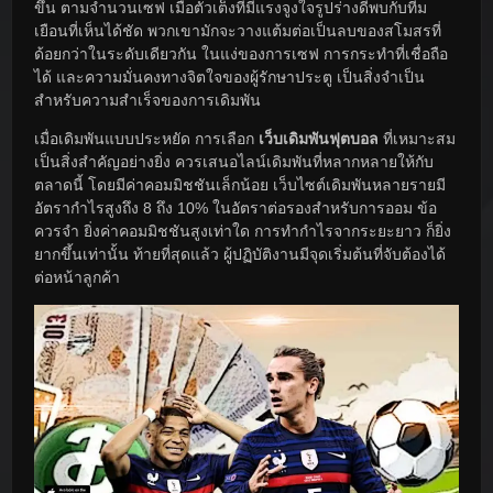
ขึ้น ตามจำนวนเซฟ เมื่อตัวเต็งที่มีแรงจูงใจรูปร่างดีพบกับทีม
เยือนที่เห็นได้ชัด พวกเขามักจะวางแต้มต่อเป็นลบของสโมสรที่
ด้อยกว่าในระดับเดียวกัน ในแง่ของการเซฟ การกระทำที่เชื่อถือ
ได้ และความมั่นคงทางจิตใจของผู้รักษาประตู เป็นสิ่งจำเป็น
สำหรับความสำเร็จของการเดิมพัน
เมื่อเดิมพันแบบประหยัด การเลือก
เว็บเดิมพันฟุตบอล
ที่เหมาะสม
เป็นสิ่งสำคัญอย่างยิ่ง ควรเสนอไลน์เดิมพันที่หลากหลายให้กับ
ตลาดนี้ โดยมีค่าคอมมิชชันเล็กน้อย เว็บไซต์เดิมพันหลายรายมี
อัตรากำไรสูงถึง 8 ถึง 10% ในอัตราต่อรองสำหรับการออม ข้อ
ควรจำ ยิ่งค่าคอมมิชชันสูงเท่าใด การทำกำไรจากระยะยาว ก็ยิ่ง
ยากขึ้นเท่านั้น ท้ายที่สุดแล้ว ผู้ปฏิบัติงานมีจุดเริ่มต้นที่จับต้องได้
ต่อหน้าลูกค้า