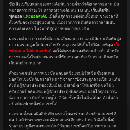
ข้อเสียเปรียบหลักของการเดิมพัน รวมต่ำกว่าคือเวลารอนาน มัน
หมายความว่าอะไร หากคุณวางเดิมพัน TM บน
เว็บเดิมพัน
ฟุตบอล
แทงบอลสเต็ป
เมื่อสิ้นสุดการแข่งขันทั้งหมด ช่วงเวลาที่
ตึงเครียดจะคงอยู่จนจบเกม เนื่องจากการเดิมพันอาจกลายเป็น
ความล้มเหลว ในวินาทีสุดท้ายของการแข่งขัน
ผลรวมต่ำกว่า บางครั้งมีความเสี่ยงมากกว่า และมีอัตราเดิมพันสูง
กว่า ผลรวมสูงเล็กน้อย สำหรับเหตุการณ์ที่เป็นไปได้มากที่สุด
เว็บ
พนันบอล ไม่ผ่านเอเย่นต์
จะให้อัตราต่อรองที่ค่อนข้างต่ำ สำหรับ
การชนะครั้งใหญ่จากผลรวมที่ชัดเจน คุณต้องรับความเสี่ยงหรือ
เดิมพันจำนวนมาก
ตัวอย่างเช่นในการแข่งขันฟุตบอลชิงแชมป์รัสเซีย ซีเอสเคเอ
มอสโกแข่งขันกับคราสโนดาร์ จากการยิงประตูกลายเป็น 3 แต้ม
ดังนั้นผู้รักษาประตูของทีมเยือน มัตเวย์ ซาโฟนอฟจึงเซฟได้ 3
ครั้ง อิกอร์ อคินเฟเยฟผู้รักษาประตู ซีเอสเคเอ มอสโกถูกรบกวน
น้อยกว่ามาก ยิงเข้าประตูไป 2 นัด ซึ่งหนึ่งในนั้นได้ผล ดังนั้นอิก
อร์ อคินเฟเยฟจึงช่วยเซฟได้
ยอดรวมทั้งหมดคือสี่บันทึก คราสโนดาร์ชนะด้วยจำนวนเซฟ 3
ต่อ 1 แม้ว่าพวกเขาจะแพ้ด้วยสกอร์เดียวกัน 1 ต่อ 3 ดังนั้นยิ่งผู้
รักษาประตูมีงานมากเท่าไหร่ ทีมของเขาก็จะมีโอกาสชนะมาก