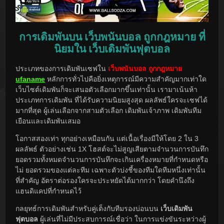
การเดิมพันบน เว็บพนันบอล ถูกกฎหมาย ที่
นิยมใน เว็บเดิมพันฟุตบอล
ประเภทของการเดิมพันเซฟใน
เว็บพนันบอล ถูกกฎหมาย
ufaname
หลักการทั่วไปคือยิ่งเหตุการณ์มีความสำคัญมากเท่าใด
เว็บไซต์เดิมพันก็จะเสนอตัวเลือกมากขึ้นเท่านั้น เรามาเน้นห้า
ประเภทการเดิมพัน ที่ได้รับความนิยมสูงสุด ผลลัพธ์ใครจะเซฟได้
มากที่สุด ผู้เล่นเลือกจากสามตัวเลือก เดิมพันเจ้าภาพ เดิมพันทีม
เยือนและเดิมพันเสมอ
โอกาสสองเท่า ทุกอย่างเหมือนกัน แต่เนื้อเรื่องมีให้โดย 2 ใน 3
ผลลัพธ์ ตัวอย่างเช่น 1X โฮสต์จะไม่สูญเสียตามจำนวนการบันทึก
ยอดรวมทั้งหมดจำนวนการบันทึกจะเกินเครื่องหมายที่กำหนดหรือ
ไม่ ยอดรวมของแต่ละทีม เฉพาะตัวบ่งชี้ของทีมใดทีมหนึ่งเท่านั้น
ที่สำคัญ อัตราต่อรองใครจะประหยัดได้มากกว่า โดยคำนึงถึง
แฮนดิแคปที่กำหนดไว้
กลยุทธ์การเดิมพันสำหรับคู่เต็งกับทีมรองบ่อนบน
เว็บเดิมพัน
ฟุตบอล
ผู้เล่นที่ไม่มีประสบการณ์เชื่อว่า ในการแข่งขันระหว่างผู้