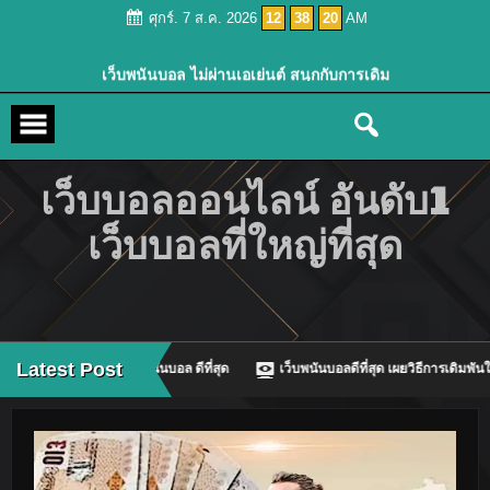
Skip
วิธีการเริ่มต้นเดิมพัน เว็บบอล ให้ได้กำไร แบบ
ศุกร์. 7 ส.ค. 2026
12
38
20
AM
to
content
ยั่งยืน
เว็บพนันบอล ไม่ผ่านเอเย่นต์ สนุกกับการเดิม
พันฟุตบอลที่ดีที่สุด
เว็บพนันบอล ทำกำไรง่ายๆ ผ่านเว็บตรง
เว็บพนันบอลออนไลน์ มีการนำสูตรแฮนดิแค
เ
ว
บ
บ
อ
ล
อ
อ
น
ไ
ล
น
อ
น
ด
บ
1
ปมาใช้เดิมพันบน เว็บแทงบอล
เ
ว
บ
บ
อ
ล
ท
ใ
ห
ญ
ท
ส
ด
เว็บไซต์แทงบอล และวิธีการเดิมพันสำหรับมือ
ใหม่บน เว็บพนันบอล ดีที่สุด
เว็บพนันบอลดีที่สุด เผยวิธีการเดิมพันในรูป
แบบแฮนดิแคปบน เว็บแทงบอล
Latest Post
มือใหม่บน เว็บพนันบอล ดีที่สุด
เว็บพนันบอลดีที่สุด เผยวิธีการเดิมพันในรูป
เว็บแทงบอลวันนี้ และเคล็ดลับเกี่ยวกับการเดิม
พันบน เว็บพนันบอล ดีที่สุด
เดิมพันฟุตบอล ผลรวมสามทางคืออะไรบน เว็บ
พนันบอล ถูกกฎหมาย