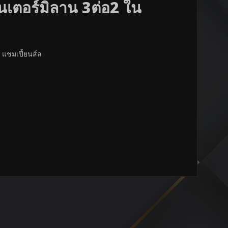
นเตอร์มิลาน 3ต่อ2 ใน
 แชมเปี้ยนส์ล