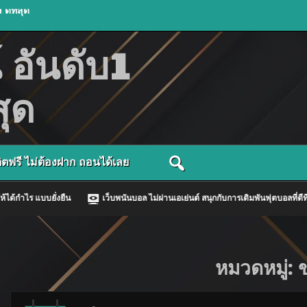
ดีที่สุด
รวมสามทางคืออะไรบน เว็บ
น
อ
น
ด
บ
1
าย
ส
ด
ฟรี ไม่ต้องฝาก ถอนได้เลย
ำไร แบบยั่งยืน
เว็บพนันบอล ไม่ผ่านเอเย่นต์ สนุกกับการเดิมพันฟุตบอลที่ดีที่สุด
หมวดหมู่:
ข